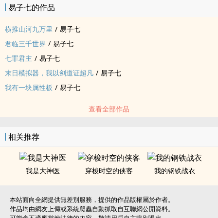
易子七的作品
横推山河九万里
/
易子七
君临三千世界
/
易子七
七罪君主
/
易子七
末日模拟器，我以剑道证超凡
/
易子七
我有一块属性板
/
易子七
查看全部作品
相关推荐
我是大神医
穿梭时空的侠客
我的钢铁战衣
本站面向全網提供無差別服務，提供的作品版權屬於作者。
作品均由網友上傳或系統爬蟲自動抓取自互聯網公開資料。