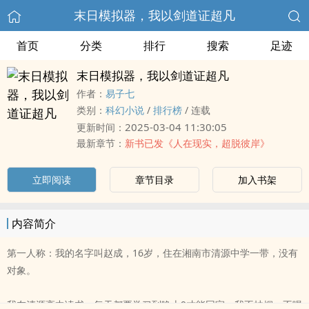
末日模拟器，我以剑道证超凡
首页
分类
排行
搜索
足迹
末日模拟器，我以剑道证超凡
作者：
易子七
类别：
科幻小说
/
排行榜
/
连载
2025-03-04 11:30:05
更新时间：
最新章节：
新书已发《人在现实，超脱彼岸》
立即阅读
章节目录
加入书架
内容简介
第一人称：我的名字叫赵成，16岁，住在湘南市清源中学一带，没有
对象。
我在清源高中读书，每天都要学习到晚上9才能回家。我不抽烟，不喝