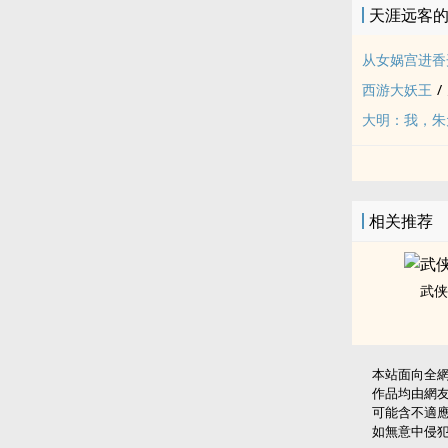
天涯远客
从女娲宫进香
西游大妖王
/
大明：我，朱
相关推荐
武侠
本站面向全
作品均由網
可能含不適
如無意中侵