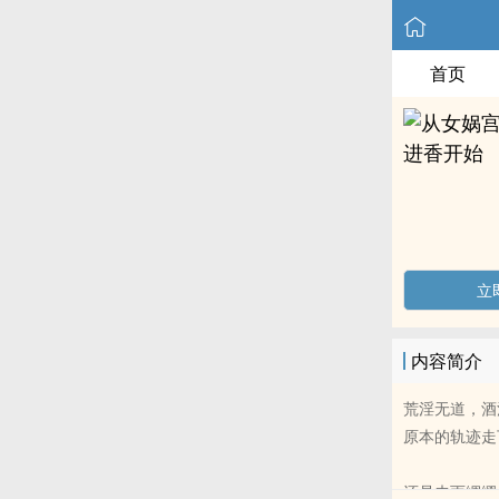
首页
立
内容简介
荒淫无道，酒
原本的轨迹走
还是未雨绸缪