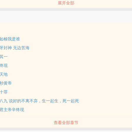
展开全部
进香开始。［此书非洪荒小说丨此书非洪荒小说丨此书非洪荒小说丨此书
老书重病两年途中所作《西游大妖王》，另新书求收藏、投票、打赏支持
月如梭我是谁
子牙封神 无边苦海
去其一
钧终现
撼天地
宣秒黄帝
王十罪
第五八九 说好的不离不弃，生一起生，死一起死
商君主帝辛终现
查看全部章节