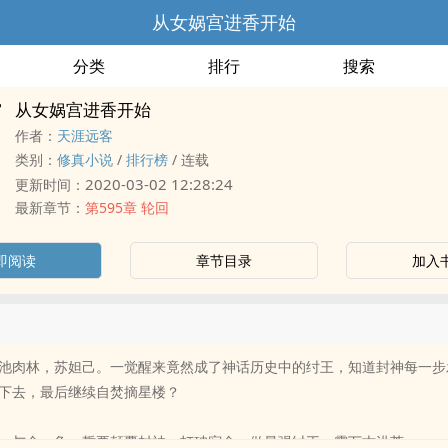
从女娲宫进香开始
分类
排行
搜索
从女娲宫进香开始
作者：
天涯远客
类别：
修真小说
/
排行榜
/
连载
2020-03-02 12:28:24
更新时间：
最新章节：
第595章 轮回
即阅读
章节目录
加入
池肉林，苏妲己。一觉醒来竟然成了神话历史中的纣王，知道封神每一步
下去，最后继续自焚摘星楼？
，与命一争，誓要颠覆封神，打破宿命，做最强纣王，震万古洪荒。