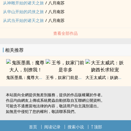
从神雕开始的诸天之旅
/
八月南苏
从华山开始的武侠之旅
/
八月南苏
从武当开始的诸天之旅
/
八月南苏
查看全部作品
相关推荐
鬼医墨凰：魔尊大人，别撩我！
王爷，奴家门前是非多
大王太威武：妖娆酋长求轻宠
本站面向全網提供無差別服務，提供的作品版權屬於作者。
作品均由網友上傳或系統爬蟲自動抓取自互聯網公開資料。
可能含不適應當地法律的內容，敬請用戶自主識別退出。
如無意中侵犯了您的權利，敬請聯系我們。
首页
阅读记录
搜索小说
顶部