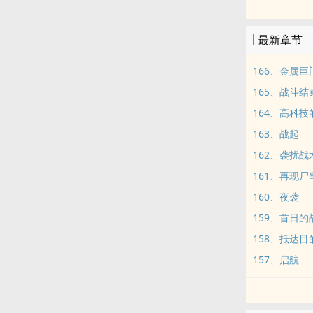
恰好此时，隔
最新章节
对此，苏元做
166、金属巨
那就是……送
165、战斗结
164、高科技
不为别的，只
163、战起
前半生，您保
162、袭扰战
161、再现尸
【叮，你赠送
160、夜袭
159、首日的
【叮，获得面包
158、抵达目
系统觉醒，只
157、启航