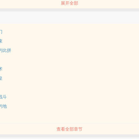
展开全部
壁的退伍老爷子上门询问食物。
出了一个大胆的决定。
门
出自己的食物！
束
的比拼
因为……
护我们，后半生，我守护您！
术
皇
出自己的食物，获得三十倍暴击补偿！】
战斗
ⅹ30】
的地
要赠送出自己的物资，就能得到暴击补偿。
查看全部章节