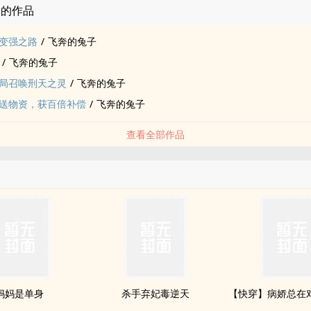
子的作品
变强之路
/
飞奔的兔子
/
飞奔的兔子
局召唤刑天之灵
/
飞奔的兔子
送物资，获百倍补偿
/
飞奔的兔子
查看全部作品
妈妈是单身
杀手弃妃毒逆天
【快穿】病娇总在