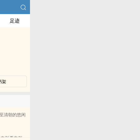
足迹
书架
至清朝的悠闲
看电影看电影，