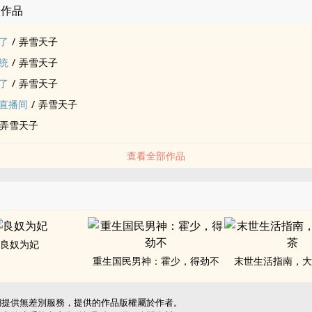
的作品
了
/
弄雪天子
统
/
弄雪天子
了
/
弄雪天子
直播间
/
弄雪天子
弄雪天子
查看全部作品
良奴为妃
重生国民男神：霍少，得劲不
末世生活指南，
網提供無差別服務，提供的作品版權屬於作者。