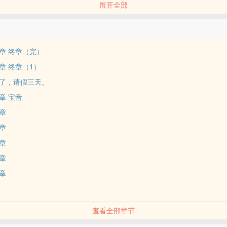
展开全部
戏，深宫内院的女人们，自去宫斗宅斗，我闲暇时候，带着鲜花般的众美
地看戏听曲儿……
章 终章（完）
章 终章（1）
了，请假三天。
章 宝音
章
章
章
章
章
查看全部章节