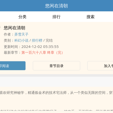
悠闲在清朝
分类
排行
搜索
悠闲在清朝
作者：
弄雪天子
类别：
科幻小说
/
排行榜
/
完结
2024-12-02 05:35:55
更新时间：
最新章节：
第一百六十八章 终章（完）
即阅读
章节目录
加入
喜欢研究神秘学，精通炼金术的技术宅法师，从一个类似无限的空间，穿
谁说到了古代就得过落后的‘蛮荒’日子，一技在手，天下我有，照样是想