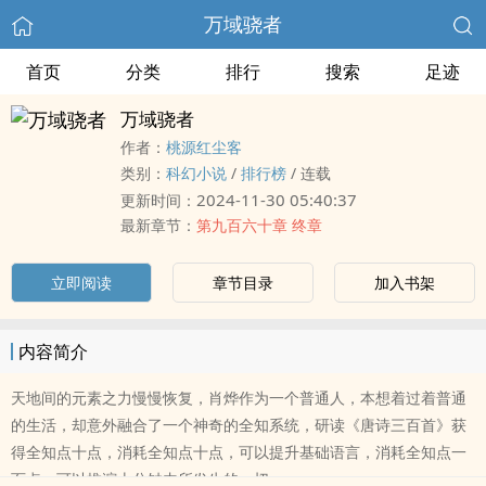
万域骁者
首页
分类
排行
搜索
足迹
万域骁者
作者：
桃源红尘客
类别：
科幻小说
/
排行榜
/
连载
2024-11-30 05:40:37
更新时间：
最新章节：
第九百六十章 终章
立即阅读
章节目录
加入书架
内容简介
天地间的元素之力慢慢恢复，肖烨作为一个普通人，本想着过着普通
的生活，却意外融合了一个神奇的全知系统，研读《唐诗三百首》获
得全知点十点，消耗全知点十点，可以提升基础语言，消耗全知点一
百点，可以推演十分钟内所发生的一切……