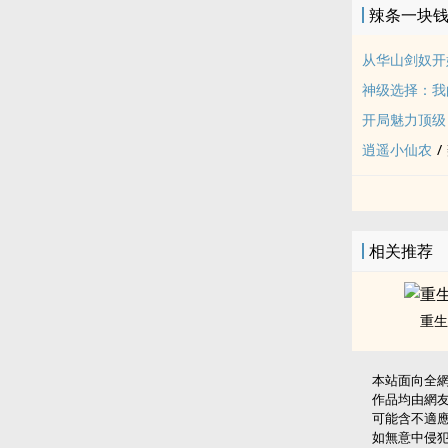
辣条一块
从华山剑奴开
神级选择：我
开局魅力顶级
逍遥小仙农
/
相关推荐
重生
本站面向全
作品均由網
可能含不適
如無意中侵