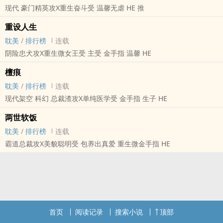
现代 豪门精英攻X重生奋斗受 温馨无虐 HE 推
内容标签： 种田文
重设人生
耽美
/
排行榜
连载
阴险忠犬攻X重生微女王受 主受 金手指 温馨 HE
檀痕
耽美
/
排行榜
连载
现代架空 科幻 总裁渣攻X单纯医学受 金手指 生子 HE
两世软饭
耽美
/
排行榜
连载
霸道总裁攻X美貌聪明受 包养出真爱 重生微金手指 HE
首页
阅读记录
搜索小说
顶部