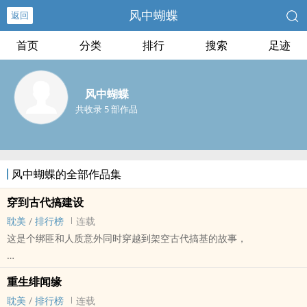
风中蝴蝶
返回
首页
分类
排行
搜索
足迹
风中蝴蝶
共收录 5 部作品
风中蝴蝶的全部作品集
穿到古代搞建设
耽美
/
排行榜
连载
这是个绑匪和人质意外同时穿越到架空古代搞基的故事，
嗯，请大家不要误解，这个基是基础建设的基，他们是穿到古代去搞
重生绯闻缘
基（础建设）！
耽美
/
排行榜
连载