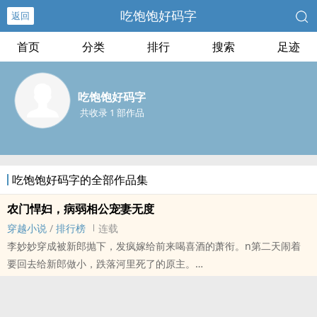
吃饱饱好码字
返回
首页
分类
排行
搜索
足迹
吃饱饱好码字
共收录 1 部作品
吃饱饱好码字的全部作品集
农门悍妇，病弱相公宠妻无度
穿越小说
/
排行榜
连载
李妙妙穿成被新郎抛下，发疯嫁给前来喝喜酒的萧衔。n第二天闹着
要回去给新郎做小，跌落河里死了的原主。
n宾客皆笑一个双腿残疾，除了俊美如斯的容貌，家徒四壁的废物，
连弃嫁女都留不住。