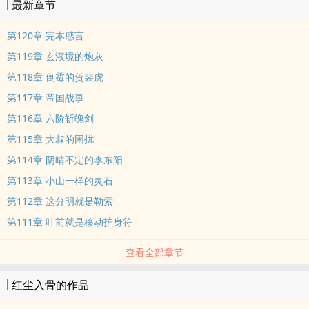
最新章节
第120章 完本感言
第119章 玄液境的炮灰
第118章 倒霉的贺裴虎
第117章 帝国战事
第116章 六阶斩魄剑
第115章 大叔的困扰
第114章 阴晴不定的李东阳
第113章 小山一样的灵石
第112章 这分明就是勒索
第111章 叶前就是移动护身符
查看全部章节
红尘入骨的作品