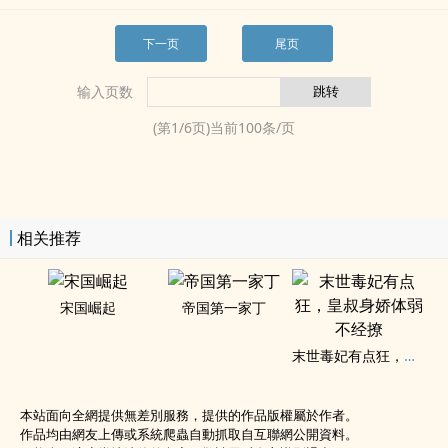
下一页
尾页
输入页数
(第
1
/
6
页)当前
100
条/页
相关推荐
宋国崛起
帝国第一家丁
末世毒妃有点狂，皇叔身娇体弱不经撩
本站面向全網提供無差別服務，提供的作品版權屬於作者。
作品均由網友上傳或系統爬蟲自動抓取自互聯網公開資料。