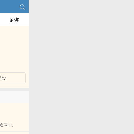
足迹
书架
通高中。