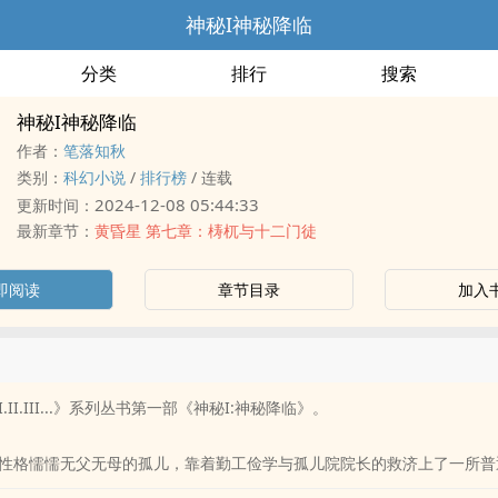
神秘I神秘降临
分类
排行
搜索
神秘I神秘降临
作者：
笔落知秋
类别：
科幻小说
/
排行榜
/
连载
2024-12-08 05:44:33
更新时间：
最新章节：
黄昏星 第七章：梼杌与十二门徒
即阅读
章节目录
加入
II.III...》系列丛书第一部《神秘I:神秘降临》。
性格懦懦无父无母的孤儿，靠着勤工俭学与孤儿院院长的救济上了一所普