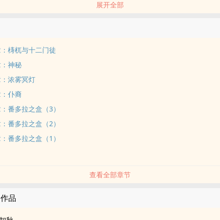
展开全部
生计的他学业总是不好，高考来临，原本已是弃考的他却在某天收到了一
找神秘的旅途中。【展开】【收起】
章：梼杌与十二门徒
章：神秘
章：浓雾冥灯
章：仆裔
章：番多拉之盒（3）
章：番多拉之盒（2）
章：番多拉之盒（1）
查看全部章节
的作品
知秋