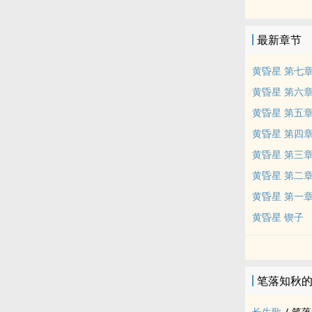
但是又要忙于
的......邀请。
最新章节
从此踏上了寻
黄昏星 第七
黄昏星 第六
黄昏星 第五
黄昏星 第四
黄昏星 第三
黄昏星 第二
黄昏星 第一
黄昏星 锲子
笔落知秋
长生歌
/
笔落