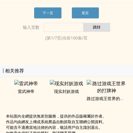
下一页
尾页
输入页数
(第
1
/
7
页)当前
100
条/页
相关推荐
雷武神帝
现实封妖游戏
路过游戏王世界的打牌神
本站面向全網提供無差別服務，提供的作品版權屬於作者。
作品均由網友上傳或系統爬蟲自動抓取自互聯網公開資料。
可能含不適應當地法律的內容，敬請用戶自主識別退出。