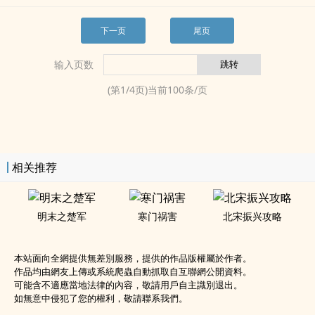
下一页
尾页
输入页数
(第
1
/
4
页)当前
100
条/页
相关推荐
明末之楚军
寒门祸害
北宋振兴攻略
本站面向全網提供無差別服務，提供的作品版權屬於作者。
作品均由網友上傳或系統爬蟲自動抓取自互聯網公開資料。
可能含不適應當地法律的內容，敬請用戶自主識別退出。
如無意中侵犯了您的權利，敬請聯系我們。