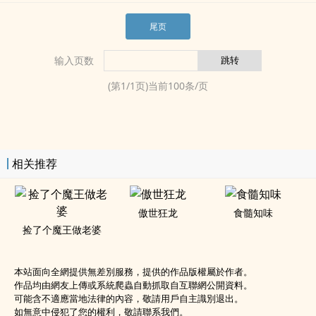
尾页
输入页数
(第
1
/
1
页)当前
100
条/页
相关推荐
傲世狂龙
食髓知味
捡了个魔王做老婆
本站面向全網提供無差別服務，提供的作品版權屬於作者。
作品均由網友上傳或系統爬蟲自動抓取自互聯網公開資料。
可能含不適應當地法律的內容，敬請用戶自主識別退出。
如無意中侵犯了您的權利，敬請聯系我們。