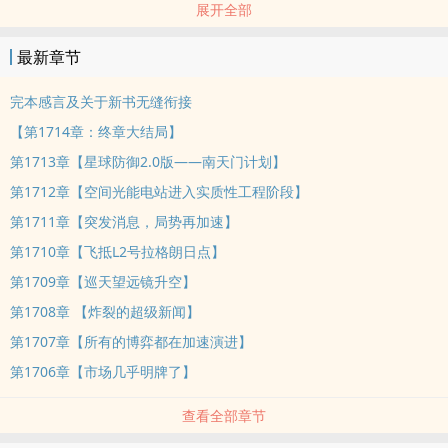
展开全部
方鸿：“在这个纸醉金迷的圈子里没有所谓的非黑即白、曲直对错，只
最新章节
有风险与收益的考量，理性与非理性的抉择。”
完本感言及关于新书无缝衔接
【第1714章：终章大结局】
第1713章【星球防御2.0版——南天门计划】
第1712章【空间光能电站进入实质性工程阶段】
第1711章【突发消息，局势再加速】
第1710章【飞抵L2号拉格朗日点】
第1709章【巡天望远镜升空】
第1708章 【炸裂的超级新闻】
第1707章【所有的博弈都在加速演进】
第1706章【市场几乎明牌了】
查看全部章节