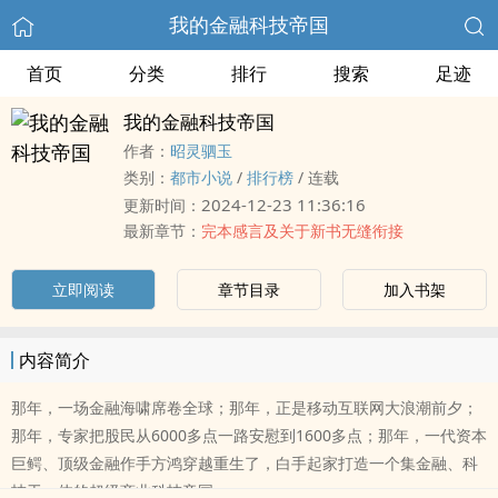
我的金融科技帝国
首页
分类
排行
搜索
足迹
我的金融科技帝国
作者：
昭灵驷玉
类别：
都市小说
/
排行榜
/
连载
2024-12-23 11:36:16
更新时间：
最新章节：
完本感言及关于新书无缝衔接
立即阅读
章节目录
加入书架
内容简介
那年，一场金融海啸席卷全球；那年，正是移动互联网大浪潮前夕；
那年，专家把股民从6000多点一路安慰到1600多点；那年，一代资本
巨鳄、顶级金融作手方鸿穿越重生了，白手起家打造一个集金融、科
技于一体的超级商业科技帝国。