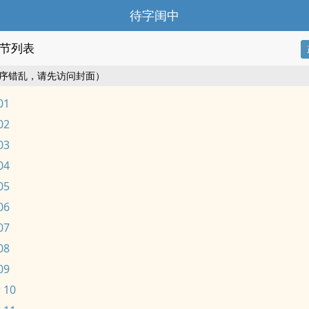
待字闺中
节列表
序错乱，请先访问封面）
01
02
03
04
05
06
07
08
09
 10