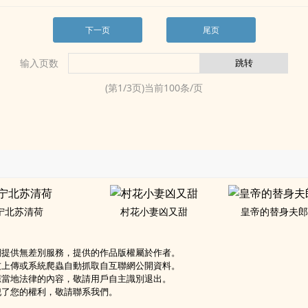
下一页
尾页
输入页数
(第
1
/
3
页)当前
100
条/页
宁北苏清荷
村花小妻凶又甜
皇帝的替身夫
網提供無差別服務，提供的作品版權屬於作者。
友上傳或系統爬蟲自動抓取自互聯網公開資料。
應當地法律的內容，敬請用戶自主識別退出。
犯了您的權利，敬請聯系我們。