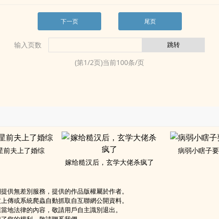
下一页
尾页
输入页数
(第
1
/
2
页)当前
100
条/页
星前夫上了婚综
病弱小瞎子
嫁给糙汉后，玄学大佬杀疯了
網提供無差別服務，提供的作品版權屬於作者。
友上傳或系統爬蟲自動抓取自互聯網公開資料。
應當地法律的內容，敬請用戶自主識別退出。