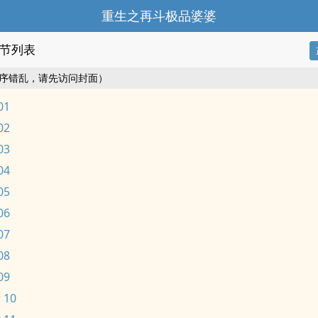
重生之再斗极品婆婆
节列表
序错乱，请先访问封面）
01
02
03
04
05
06
07
08
09
 10