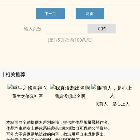
下一页
尾页
输入页数
(第
1
/
5
页)当前
100
条/页
相关推荐
重生之修真神医
我真没想出名啊
眼前人，是心上人
本站面向全網提供無差別服務，提供的作品版權屬於作者。
作品均由網友上傳或系統爬蟲自動抓取自互聯網公開資料。
可能含不適應當地法律的內容，敬請用戶自主識別退出。