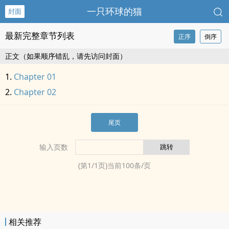
一只环球的猫
封面
最新完整章节列表
正序
倒序
正文（如果顺序错乱，请先访问封面）
Chapter 01
Chapter 02
尾页
输入页数
(第
1
/
1
页)当前
100
条/页
相关推荐