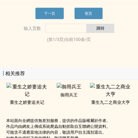
下一页
尾页
输入页数
(第
1
/
3
页)当前
100
条/页
相关推荐
御用兵王
重生之娇妻追夫记
重生九二之商业大亨
本站面向全網提供無差別服務，提供的作品版權屬於作者。
作品均由網友上傳或系統爬蟲自動抓取自互聯網公開資料。
可能含不適應當地法律的內容，敬請用戶自主識別退出。