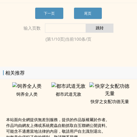
下一页
尾页
输入页数
(第
1
/
10
页)当前
100
条/页
相关推荐
饲养全人类
都市武道无敌
快穿之女配功德无量
本站面向全網提供無差別服務，提供的作品版權屬於作者。
作品均由網友上傳或系統爬蟲自動抓取自互聯網公開資料。
可能含不適應當地法律的內容，敬請用戶自主識別退出。