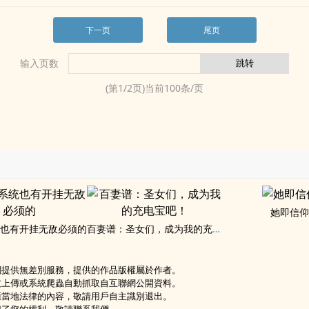
下一页
尾页
输入页数
(第
1
/
2
页)当前
100
条/页
她即信
也有开挂无敌必须的
百妻谱：圣女们，成为我的充电宝吧！
網提供無差別服務，提供的作品版權屬於作者。
友上傳或系統爬蟲自動抓取自互聯網公開資料。
應當地法律的內容，敬請用戶自主識別退出。