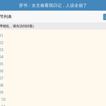
穿书：女主偷看我日记，人设全崩了
节列表
序错乱，请先访问封面）
01
02
03
04
05
06
07
08
09
 10